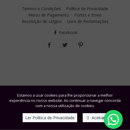
Termos e Condições
Política de Privacidade
Meios de Pagamento
Portes e Envio
Resolução de Litígios
Livro de Reclamações
Facebook
Estamos a usar cookies para lhe proporcionar a melhor
experiência no nosso website. Ao continuar a navegar concorda
com a nossa utilização de cookies.
Ler Politica de Privacidade
Aceitar
© Fisiobel - Cosmética Profissional, Lda. | Powered by
windbyinternet