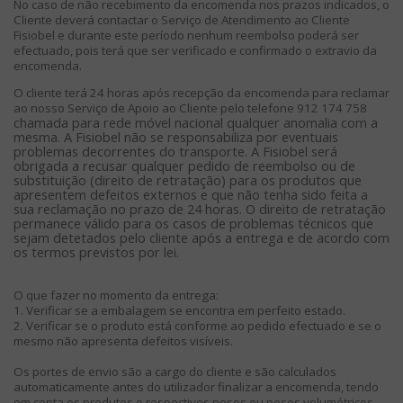
No caso de não recebimento da encomenda nos prazos indicados, o
Cliente deverá contactar o Serviço de Atendimento ao Cliente
Fisiobel e durante este período nenhum reembolso poderá ser
efectuado, pois terá que ser verificado e confirmado o extravio da
encomenda.
O cliente terá 24 horas após recepção da encomenda para reclamar
ao nosso Serviço de Apoio ao Cliente pelo telefone 912 174 758
chamada para rede móvel nacional qualquer anomalia com a
mesma. A Fisiobel não se responsabiliza por eventuais
problemas decorrentes do transporte. A Fisiobel será
obrigada a recusar qualquer pedido de reembolso ou de
substituição (direito de retratação) para os produtos que
apresentem defeitos externos e que não tenha sido feita a
sua reclamação no prazo de 24 horas. O direito de retratação
permanece válido para os casos de problemas técnicos que
sejam detetados pelo cliente após a entrega e de acordo com
os termos previstos por lei.
O que fazer no momento da entrega:
1. Verificar se a embalagem se encontra em perfeito estado.
2. Verificar se o produto está conforme ao pedido efectuado e se o
mesmo não apresenta defeitos visíveis.
Os portes de envio são a cargo do cliente e são calculados
automaticamente antes do utilizador finalizar a encomenda, tendo
em conta os produtos e respectivos pesos ou pesos volumétricos.