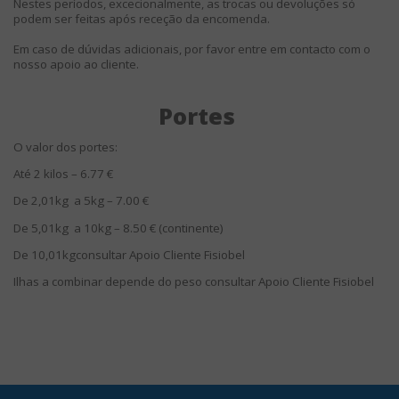
Nestes períodos, excecionalmente, as trocas ou devoluções só
podem ser feitas após receção da encomenda.
Em caso de dúvidas adicionais, por favor entre em contacto com o
nosso apoio ao cliente.
Portes
O valor dos portes:
Até 2 kilos – 6.77 €
De 2,01kg
a 5kg – 7.00 €
De 5,01kg
a 10kg – 8.50 € (continente)
De 10,01kgconsultar Apoio Cliente Fisiobel
Ilhas a combinar depende do peso consultar Apoio Cliente Fisiobel