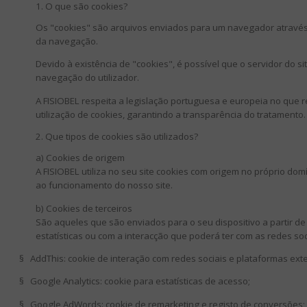
1. O que são cookies?
Os "cookies" são arquivos enviados para um navegador atravé
da navegação.
Devido à existência de "cookies", é possível que o servidor do s
navegação do utilizador.
A FISIOBEL respeita a legislação portuguesa e europeia no que 
utilização de cookies, garantindo a transparência do tratamento.
2. Que tipos de cookies são utilizados?
a) Cookies de origem
A FISIOBEL utiliza no seu site cookies com origem no próprio do
ao funcionamento do nosso site.
b) Cookies de terceiros
São aqueles que são enviados para o seu dispositivo a partir d
estatísticas ou com a interacção que poderá ter com as redes soci
§
AddThis: cookie de interação com redes sociais e plataformas ext
§
Google Analytics: cookie para estatísticas de acesso;
§
Google AdWords: cookie de remarketing e registo de conversões;