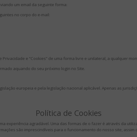
enviando um email da seguinte forma:
uintes no corpo do e-mail:
e Privacidade e “Cookies” de uma forma livre e unilateral, a qualquer mo
formado aquando do seu próximo login no Site.
legislação europeia e pela legislação nacional aplicável. Apenas as juris
Política de Cookies
numa experiência agradável. Uma das formas de o fazer é através da utili
ormações são imprescindíveis para o funcionamento do nosso site, assim 