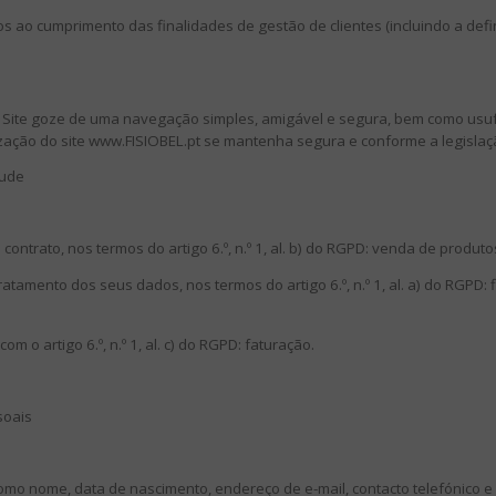
s ao cumprimento das finalidades de gestão de clientes (incluindo a defi
do Site goze de uma navegação simples, amigável e segura, bem como usuf
lização do site www.FISIOBEL.pt se mantenha segura e conforme a legislaç
tude
ntrato, nos termos do artigo 6.º, n.º 1, al. b) do RGPD: venda de produto
tamento dos seus dados, nos termos do artigo 6.º, n.º 1, al. a) do RGPD: f
 o artigo 6.º, n.º 1, al. c) do RGPD: faturação.
soais
, como nome, data de nascimento, endereço de e-mail, contacto telefónic