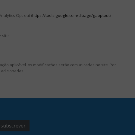
nalytics Opt-out (
https://tools.google.com/dlpage/gaoptout
)
 site.
slação aplicável. As modificações serão comunicadas no site. Por
 adicionadas.
subscrever