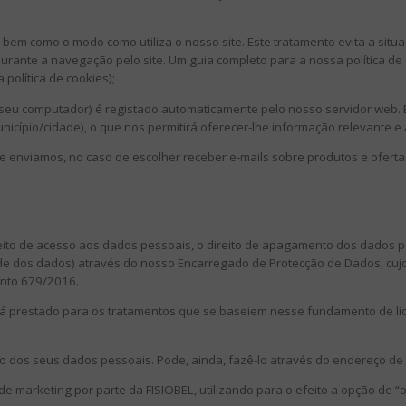
em como o modo como utiliza o nosso site. Este tratamento evita a situa
s durante a navegação pelo site. Um guia completo para a nossa política 
 política de cookies);
do seu computador) é registado automaticamente pelo nosso servidor web. 
nicípio/cidade), o que nos permitirá oferecer-lhe informação relevante e
he enviamos, no caso de escolher receber e-mails sobre produtos e oferta
ireito de acesso aos dados pessoais, o direito de apagamento dos dados pes
ade dos dados) através do nosso Encarregado de Protecção de Dados, cujos
ento 679/2016.
já prestado para os tratamentos que se baseiem nesse fundamento de lici
ão dos seus dados pessoais. Pode, ainda, fazê-lo através do endereço de c
 marketing por parte da FISIOBEL, utilizando para o efeito a opção de “