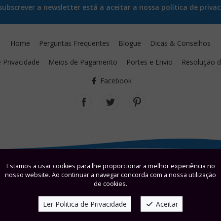
ubscrever a newsletter está a aceitar a nossa política de privac
Home
Perguntas Frequentes
Blogue
Dicas & Conselhos
e Privacidade
Meios de Pagamento
Portes e Envio
Resolução de
Facebook
Estamos a usar cookies para lhe proporcionar a melhor experiência no
nosso website. Ao continuar a navegar concorda com a nossa utilização
de cookies.
Ler Politica de Privacidade
Aceitar