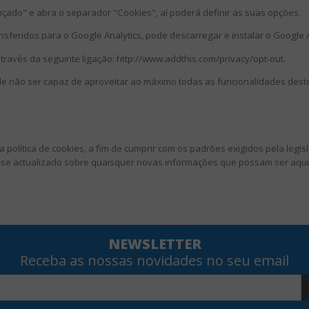
nçado" e abra o separador "Cookies", aí poderá definir as suas opções.
ansferidos para o Google Analytics, pode descarregar e instalar o Google A
través da seguinte ligação: http://www.addthis.com/privacy/opt-out.
e não ser capaz de aproveitar ao máximo todas as funcionalidades deste
a política de cookies, a fim de cumprir com os padrões exigidos pela legi
r-se actualizado sobre quaisquer novas informações que possam ser aqui
NEWSLETTER
Receba as nossas novidades no seu email