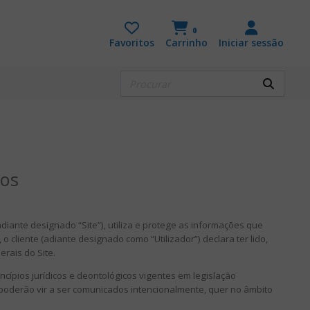
0
Favoritos
Carrinho
Iniciar sessão
dos
diante designado “Site”), utiliza e protege as informações que
 cliente (adiante designado como “Utilizador”) declara ter lido,
rais do Site.
cípios jurídicos e deontológicos vigentes em legislação
poderão vir a ser comunicados intencionalmente, quer no âmbito