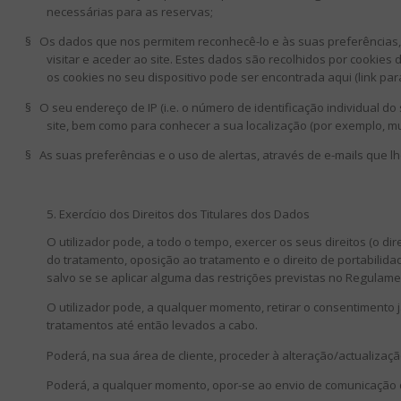
necessárias para as reservas;
§
Os dados que nos permitem reconhecê-lo e às suas preferências, b
visitar e aceder ao site. Estes dados são recolhidos por cookie
os cookies no seu dispositivo pode ser encontrada aqui (link para
§
O seu endereço de IP (i.e. o número de identificação individual 
site, bem como para conhecer a sua localização (por exemplo, mu
§
As suas preferências e o uso de alertas, através de e-mails que l
5. Exercício dos Direitos dos Titulares dos Dados
O utilizador pode, a todo o tempo, exercer os seus direitos (o d
do tratamento, oposição ao tratamento e o direito de portabilid
salvo se se aplicar alguma das restrições previstas no Regulam
O utilizador pode, a qualquer momento, retirar o consentimento 
tratamentos até então levados a cabo.
Poderá, na sua área de cliente, proceder à alteração/actualizaç
Poderá, a qualquer momento, opor-se ao envio de comunicação de