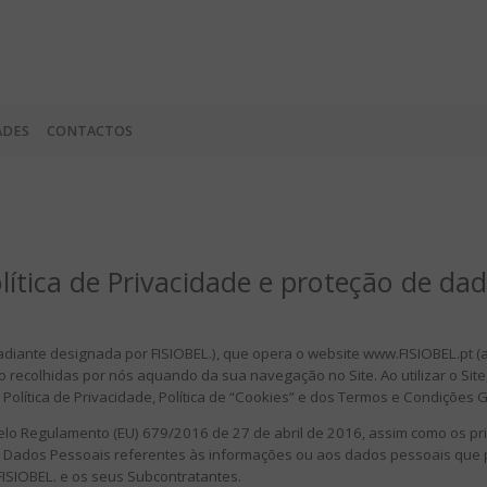
ADES
CONTACTOS
lítica de Privacidade e proteção de da
adiante designada por FISIOBEL.), que opera o website www.FISIOBEL.pt (a
recolhidas por nós aquando da sua navegação no Site. Ao utilizar o Site, o
olítica de Privacidade, Política de “Cookies” e dos Termos e Condições Ge
lo Regulamento (EU) 679/2016 de 27 de abril de 2016, assim como os prin
de Dados Pessoais referentes às informações ou aos dados pessoais que 
ISIOBEL. e os seus Subcontratantes.