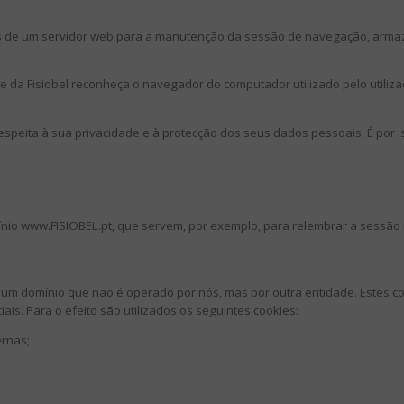
s de um servidor web para a manutenção da sessão de navegação, armaz
ite da Fisiobel reconheça o navegador do computador utilizado pelo utili
respeita à sua privacidade e à protecção dos seus dados pessoais. É por
mínio www.FISIOBEL.pt, que servem, por exemplo, para relembrar a sessão
e um domínio que não é operado por nós, mas por outra entidade. Estes 
ais. Para o efeito são utilizados os seguintes cookies:
ernas;