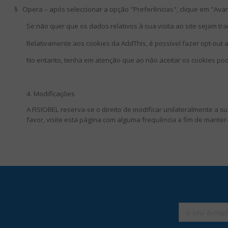
§
Opera – após seleccionar a opção "Preferências", clique em "Ava
Se não quer que os dados relativos à sua visita ao site sejam tr
Relativamente aos cookies da AddThis, é possível fazer opt-out a
No entanto, tenha em atenção que ao não aceitar os cookies pod
4. Modificações
A FISIOBEL reserva-se o direito de modificar unilateralmente a su
favor, visite esta página com alguma frequência a fim de mante